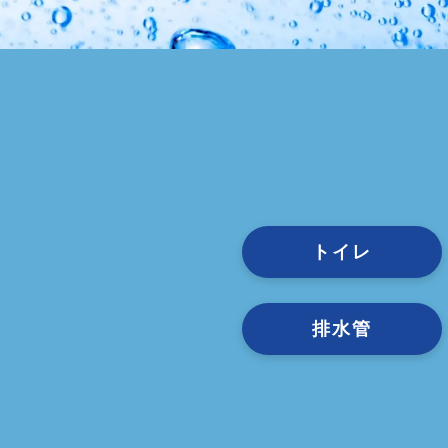
トイレ
排水管