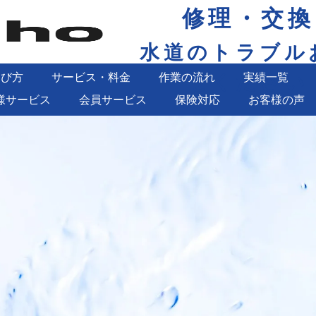
修理・交換
水道のトラブル
せください
選び方
サービス・料金
作業の流れ
実績一覧
様サービス
会員サービス
保険対応
お客様の声